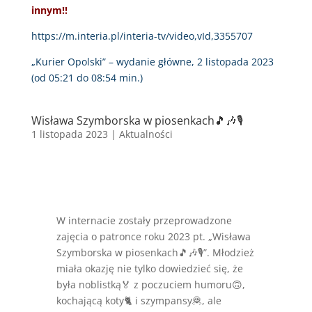
innym!!
https://m.interia.pl/interia-tv/video,vId,3355707
„Kurier Opolski” – wydanie główne, 2 listopada 2023
(od 05:21 do 08:54 min.)
Wisława Szymborska w piosenkach🎵🎶🎙
1 listopada 2023
|
Aktualności
W internacie zostały przeprowadzone
zajęcia o patronce roku 2023 pt. „Wisława
Szymborska w piosenkach🎵🎶🎙”. Młodzież
miała okazję nie tylko dowiedzieć się, że
była noblistką🏅 z poczuciem humoru🙃,
kochającą koty🐈 i szympansy🦧, ale