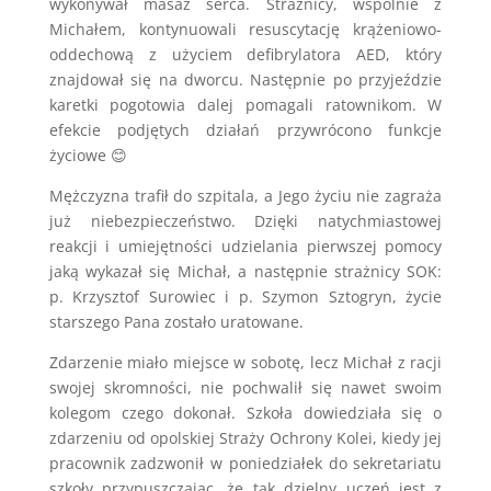
wykonywał masaż serca. Strażnicy, wspólnie z
Michałem, kontynuowali resuscytację krążeniowo-
oddechową z użyciem defibrylatora AED, który
znajdował się na dworcu. Następnie po przyjeździe
karetki pogotowia dalej pomagali ratownikom. W
efekcie podjętych działań przywrócono funkcje
życiowe 😊
Mężczyzna trafił do szpitala, a Jego życiu nie zagraża
już niebezpieczeństwo. Dzięki natychmiastowej
reakcji i umiejętności udzielania pierwszej pomocy
jaką wykazał się Michał, a następnie strażnicy SOK:
p. Krzysztof Surowiec i p. Szymon Sztogryn, życie
starszego Pana zostało uratowane.
Zdarzenie miało miejsce w sobotę, lecz Michał z racji
swojej skromności, nie pochwalił się nawet swoim
kolegom czego dokonał. Szkoła dowiedziała się o
zdarzeniu od opolskiej Straży Ochrony Kolei, kiedy jej
pracownik zadzwonił w poniedziałek do sekretariatu
szkoły przypuszczając, że tak dzielny uczeń jest z