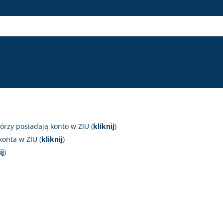
órzy posiadają konto w ZIU (
kliknij
)
konta w ZIU (
kliknij
)
ij
)