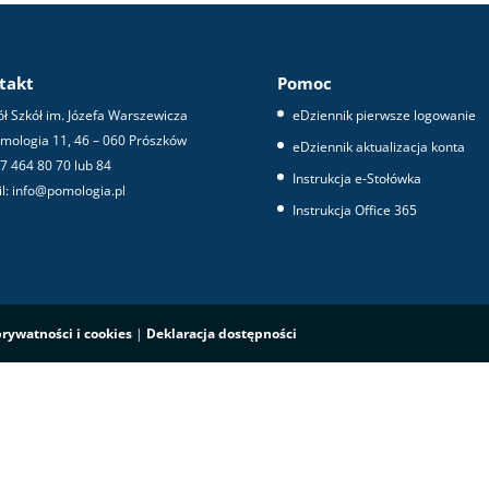
takt
Pomoc
ł Szkół im. Józefa Warszewicza
eDziennik pierwsze logowanie
omologia 11, 46 – 060 Prószków
eDziennik aktualizacja konta
 77 464 80 70 lub 84
Instrukcja e-Stołówka
l: info@pomologia.pl
Instrukcja Office 365
prywatności i cookies
|
Deklaracja dostępności