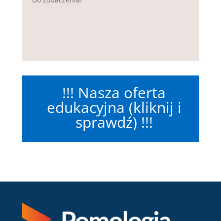
!!! Nasza oferta
edukacyjna (kliknij i
sprawdź) !!!