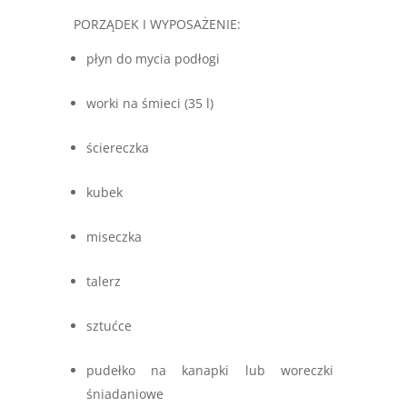
PORZĄDEK I WYPOSAŻENIE:
płyn do mycia podłogi
worki na śmieci (35 l)
ściereczka
kubek
miseczka
talerz
sztućce
pudełko na kanapki lub woreczki
śniadaniowe