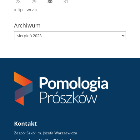
28
29
30
31
« lip
wrz »
Archiwum
Archiwum
Kontakt
Zespół Szkół im. Józefa Warszewicza