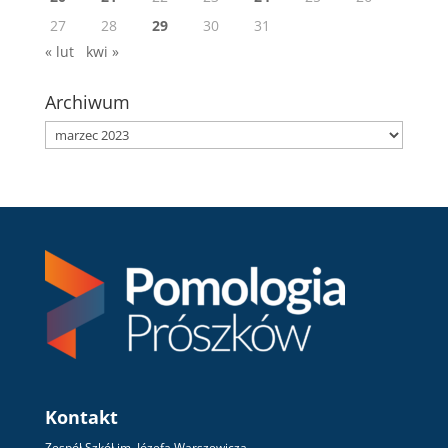
27
28
29
30
31
« lut
kwi »
Archiwum
Archiwum
Kontakt
Zespół Szkół im. Józefa Warszewicza