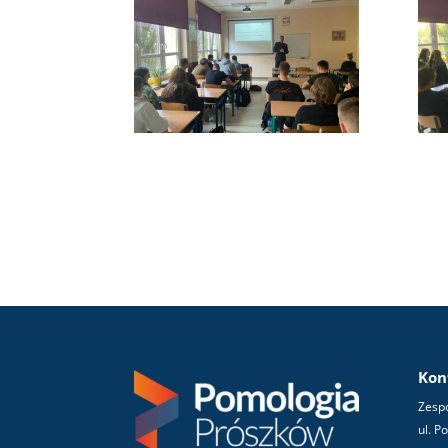
Kon
Zespó
ul. P