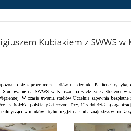
igiuszem Kubiakiem z SWWS w K
apoznania się z programem studiów na kierunku Penitencjarystyka
,
o
ej. Studiowanie na SWWS w Kaliszu ma wiele zalet. Studenci w sł
Więziennej. W czasie trwania studiów Uczelnia zapewnia bezpłatn
óry jest kolebką
polskiej piłki ręcznej
.
Przy Uczelni działają organizac
cje dotyczące warunków i trybu przyjęć na studia znajdziesz w poniżs