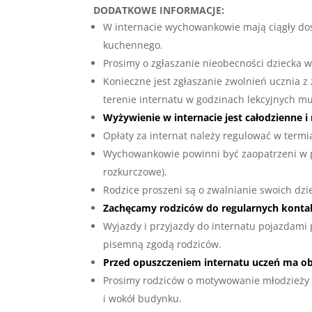
DODATKOWE INFORMACJE:
W internacie wychowankowie mają ciągły dos
kuchennego.
Prosimy o zgłaszanie nieobecności dziecka 
Konieczne jest zgłaszanie zwolnień ucznia z 
terenie internatu w godzinach lekcyjnych mu
Wyżywienie w internacie jest całodzienne i
Opłaty za internat należy regulować w termi
Wychowankowie powinni być zaopatrzeni w po
rozkurczowe).
Rodzice proszeni są o zwalnianie swoich dz
Zachęcamy rodziców do regularnych konta
Wyjazdy i przyjazdy do internatu pojazdam
pisemną zgodą rodziców.
Przed opuszczeniem internatu uczeń ma o
Prosimy rodziców o motywowanie młodzieży d
i wokół budynku.