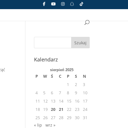
Kalendarz
ząć
sierpień 2025
P
W
Ś
C
P
S
N
1
2
3
4
5
6
7
8
9
10
11
12
13
14
15
16
17
18
19
20
21
22
23
24
25
26
27
28
29
30
31
« lip
wrz »