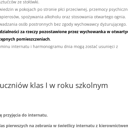
ztućców ze stołówki.
wiedzin w pokojach po stronie płci przeciwnej, przemocy psychiczne
papierosów, spożywania alkoholu oraz stosowania otwartego ognia.
owadzania osób postronnych bez zgody wychowawcy dyżurującego.
dzialności za rzeczy pozostawione przez wychowanka w otwarty
stępnych pomieszczeniach
.
minu internatu i harmonogramu dnia mogą zostać usunięci z
 uczniów klas I w roku szkolnym
ę przyjęcia do internatu.
as pierwszych na zebrania w świetlicy internatu z kierownictwe