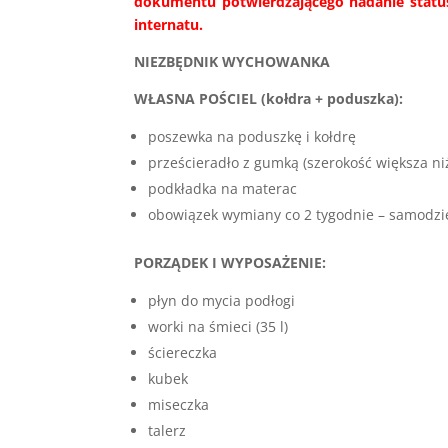
dokumentu potwierdzającego nadanie stat
internatu.
NIEZBĘDNIK WYCHOWANKA
WŁASNA POŚCIEL (kołdra + poduszka):
poszewka na poduszkę i kołdrę
prześcieradło z gumką (szerokość większa ni
podkładka na materac
obowiązek wymiany co 2 tygodnie – samodzi
PORZĄDEK I WYPOSAŻENIE:
płyn do mycia podłogi
worki na śmieci (35 l)
ściereczka
kubek
miseczka
talerz