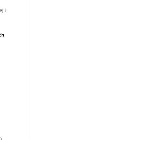
j i
ch
m