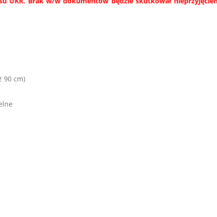
usu UKR.
Brak w/w dokumentów będzie skutkował nieprzyjęcie
ż 90 cm)
elne