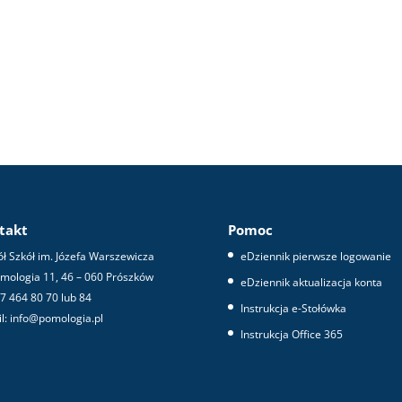
takt
Pomoc
ł Szkół im. Józefa Warszewicza
eDziennik pierwsze logowanie
omologia 11, 46 – 060 Prószków
eDziennik aktualizacja konta
 77 464 80 70 lub 84
Instrukcja e-Stołówka
l: info@pomologia.pl
Instrukcja Office 365