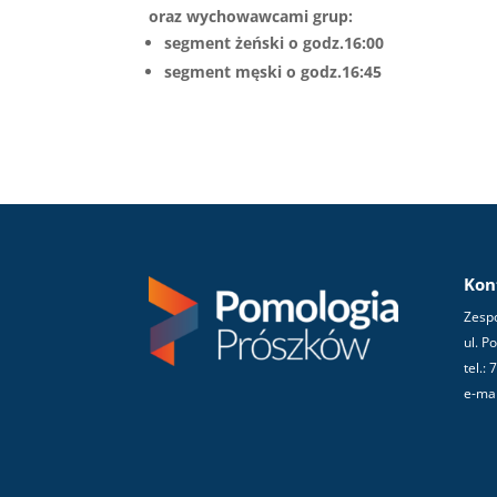
oraz wychowawcami grup:
segment żeński o godz.16:00
segment męski o godz.16:45
Kon
Zespó
ul. P
tel.:
e-mai