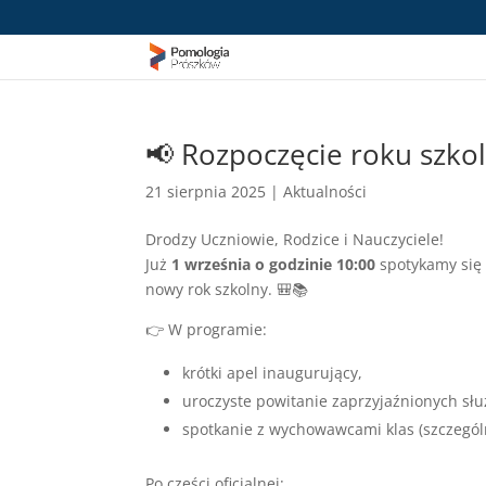
📢 Rozpoczęcie roku szko
21 sierpnia 2025
|
Aktualności
Drodzy Uczniowie, Rodzice i Nauczyciele!
Już
1 września o godzinie 10:00
spotykamy się
nowy rok szkolny. 🎒📚
👉 W programie:
krótki apel inaugurujący,
uroczyste powitanie zaprzyjaźnionych słu
spotkanie z wychowawcami klas (szczegól
Po części oficjalnej: