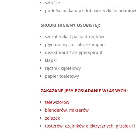
sztućce
pudełko na kanapki lub woreczki śniadanio
ŚRODKI HIGIENY OSOBISTEJ:
szczoteczka i pasta do zębów
płyn do mycia ciała, szampon
dezodorant / antyperspirant
klapki
ręcznik kąpielowy
papier toaletowy
ZAKAZANE JESY POSIADANIE WŁASNYCH:
telewizorów
blenderów, mikserów
żelazek
tosterów, czajników elektrycznych, grzałek i