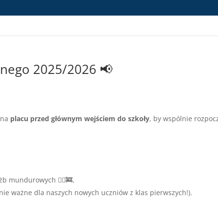
lnego 2025/2026 📢
 na
placu przed głównym wejściem do szkoły
, by wspólnie rozpoc
żb mundurowych 👮‍♂️🚒,
nie ważne dla naszych nowych uczniów z klas pierwszych!).