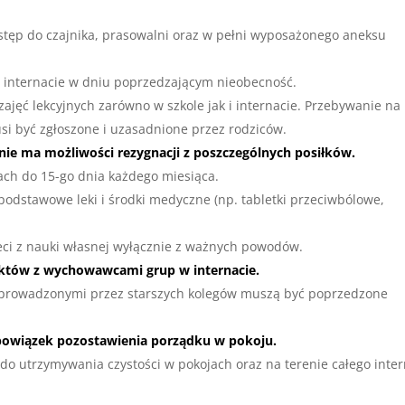
tęp do czajnika, prasowalni oraz w pełni wyposażonego aneksu
w internacie w dniu poprzedzającym nieobecność.
zajęć lekcyjnych zarówno w szkole jak i internacie. Przebywanie na
si być zgłoszone i uzasadnione przez rodziców.
 nie ma możliwości rezygnacji z poszczególnych posiłków.
ach do 15-go dnia każdego miesiąca.
dstawowe leki i środki medyczne (np. tabletki przeciwbólowe,
ieci z nauki własnej wyłącznie z ważnych powodów.
któw z wychowawcami grup w internacie.
i prowadzonymi przez starszych kolegów muszą być poprzedzone
bowiązek pozostawienia porządku w pokoju.
o utrzymywania czystości w pokojach oraz na terenie całego inte