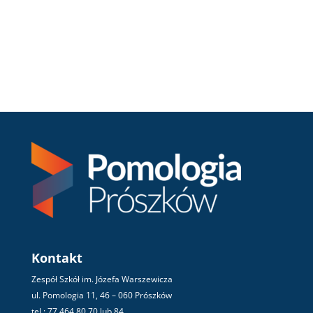
Kontakt
Zespół Szkół im. Józefa Warszewicza
ul. Pomologia 11, 46 – 060 Prószków
tel.: 77 464 80 70 lub 84