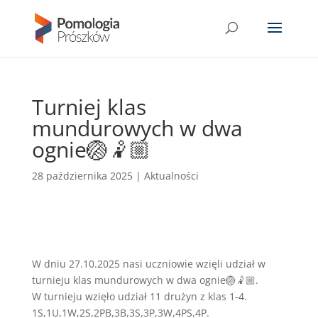
Turniej klas
mundurowych w dwa
ognie🏐🤾🏼‍
28 października 2025
|
Aktualności
W dniu 27.10.2025 nasi uczniowie wzięli udział w
turnieju klas mundurowych w dwa ognie🏐🤾🏼‍.
W turnieju wzięło udział 11 drużyn z klas 1-4.
1S,1U,1W,2S,2PB,3B,3S,3P,3W,4PS,4P.