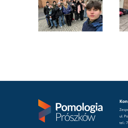
Kon
Zespó
ul. P
tel.: