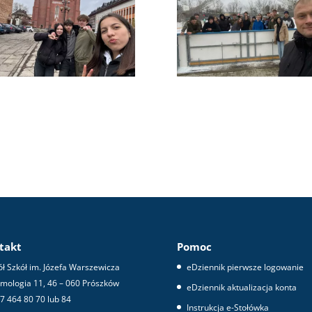
takt
Pomoc
ł Szkół im. Józefa Warszewicza
eDziennik pierwsze logowanie
omologia 11, 46 – 060 Prószków
eDziennik aktualizacja konta
 77 464 80 70 lub 84
Instrukcja e-Stołówka