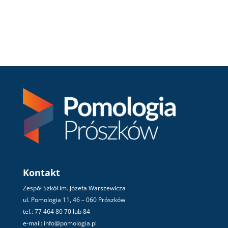
Kontakt
Zespół Szkół im. Józefa Warszewicza
ul. Pomologia 11, 46 – 060 Prószków
tel.: 77 464 80 70 lub 84
e-mail: info@pomologia.pl