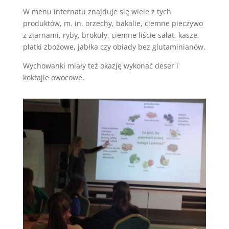
W menu internatu znajduje się wiele z tych
produktów, m. in. orzechy, bakalie, ciemne pieczywo
z ziarnami, ryby, brokuły, ciemne liście sałat, kasze,
płatki zbożowe, jabłka czy obiady bez glutaminianów.
Wychowanki miały też okazję wykonać deser i
koktajle owocowe.