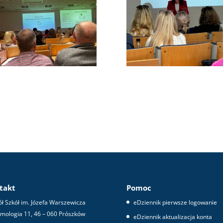
takt
Pomoc
ł Szkół im. Józefa Warszewicza
eDziennik pierwsze logowanie
omologia 11, 46 – 060 Prószków
eDziennik aktualizacja konta