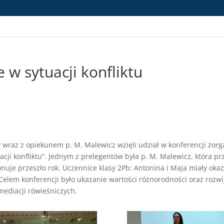
 w sytuacji konfliktu
ły wraz z opiekunem p. M. Malewicz wzięli udział w konferencji zo
acji konfliktu”. Jednym z prelegentów była p. M. Malewicz, która pr
jonuje przeszło rok. Uczennice klasy 2Pb: Antonina i Maja miały o
Celem konferencji było ukazanie wartości różnorodności oraz rozw
mediacji rówieśniczych.