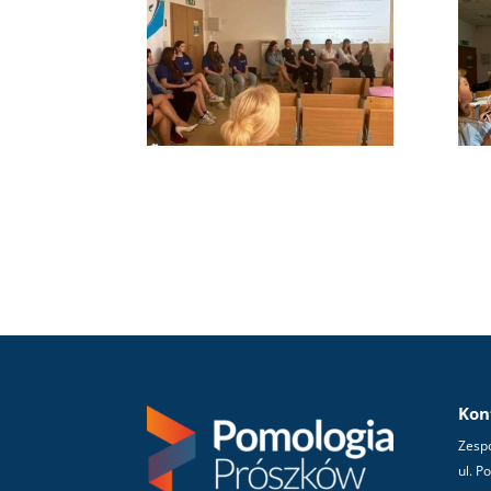
Kon
Zespó
ul. P