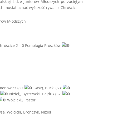
skiej Lidze Juniorów Młodszych po zaciętym
h musiał uznać wyższość rywali z Chróścic.
orów Młodszych
Chróścice 2 – 0 Pomologia Prószków
emenowicz (80′
Gasz), Bucki (63′
′
Nizioł), Bystrzycki, Hajduk (52′
Wójcicki), Pastor.
a, Wójcicki, Brończyk, Nizioł