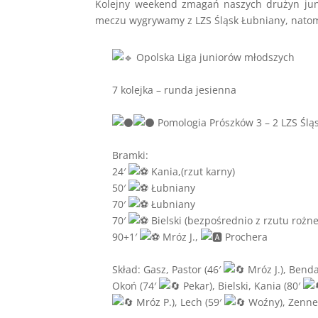
Kolejny weekend zmagań naszych drużyn jun
meczu wygrywamy z LZS Śląsk Łubniany, natomi
Opolska Liga juniorów młodszych
7 kolejka – runda jesienna
Pomologia Prószków 3 – 2 LZS Śl
Bramki:
24′
Kania,(rzut karny)
50′
Łubniany
70′
Łubniany
70′
Bielski (bezpośrednio z rzutu rożn
90+1′
Mróz J.,
Prochera
Skład: Gasz, Pastor (46′
Mróz J.), Benda
Okoń (74′
Pekar), Bielski, Kania (80′
Mróz P.), Lech (59′
Woźny), Zenne