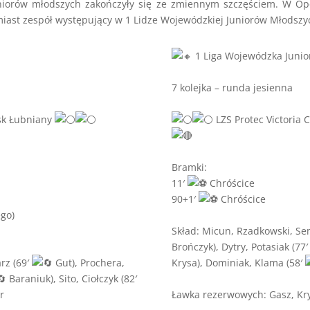
iorów młodszych zakończyły się ze zmiennym szczęściem. W Opol
ast zespół występujący w 1 Lidze Wojewódzkiej Juniorów Młodszyc
1 Liga Wojewódzka Juni
7 kolejka – runda jesienna
ąsk Łubniany
LZS Protec Victoria 
Bramki:
11′
Chróścice
90+1′
Chróścice
ego)
Skład: Micun, Rzadkowski, S
Brończyk), Dytry, Potasiak (77
rz (69′
Gut), Prochera,
Krysa), Dominiak, Klama (58′
Baraniuk), Sito, Ciołczyk (82′
r
Ławka rezerwowych: Gasz, Krys