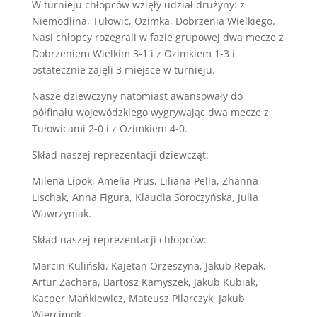
W turnieju chłopców wzięły udział drużyny: z
Niemodlina, Tułowic, Ozimka, Dobrzenia Wielkiego.
Nasi chłopcy rozegrali w fazie grupowej dwa mecze z
Dobrzeniem Wielkim 3-1 i z Ozimkiem 1-3 i
ostatecznie zajęli 3 miejsce w turnieju.
Nasze dziewczyny natomiast awansowały do
półfinału wojewódzkiego wygrywając dwa mecze z
Tułowicami 2-0 i z Ozimkiem 4-0.
Skład naszej reprezentacji dziewcząt:
Milena Lipok, Amelia Prus, Liliana Pella, Zhanna
Lischak, Anna Figura, Klaudia Soroczyńska, Julia
Wawrzyniak.
Skład naszej reprezentacji chłopców:
Marcin Kuliński, Kajetan Orzeszyna, Jakub Repak,
Artur Zachara, Bartosz Kamyszek, Jakub Kubiak,
Kacper Mańkiewicz, Mateusz Pilarczyk, Jakub
Wiercimok.