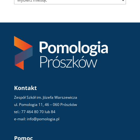
Kontakt
Zespół Szkół im. Józefa Warszewicza
ul. Pomologia 11, 46 – 060 Prószków
tel.: 77 464 80 70 lub 84
e-mail: info@pomologia.pl
Pomoc