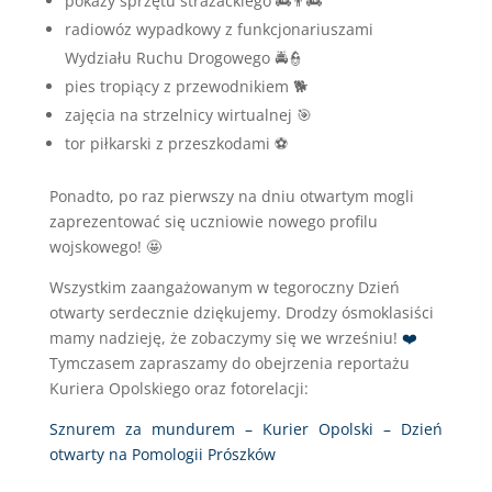
pokazy sprzętu strażackiego
🚒
👨‍🚒
radiowóz wypadkowy z funkcjonariuszami
Wydziału Ruchu Drogowego
🚔
👮
pies tropiący z przewodnikiem
🐕
zajęcia na strzelnicy wirtualnej
🎯
tor piłkarski z przeszkodami
⚽
Ponadto, po raz pierwszy na dniu otwartym mogli
zaprezentować się uczniowie nowego profilu
wojskowego!
🤩
Wszystkim zaangażowanym w tegoroczny Dzień
otwarty serdecznie dziękujemy. Drodzy ósmoklasiści
mamy nadzieję, że zobaczymy się we wrześniu!
❤️
Tymczasem zapraszamy do obejrzenia reportażu
Kuriera Opolskiego oraz fotorelacji:
Sznurem za mundurem – Kurier Opolski – Dzień
otwarty na Pomologii Prószków