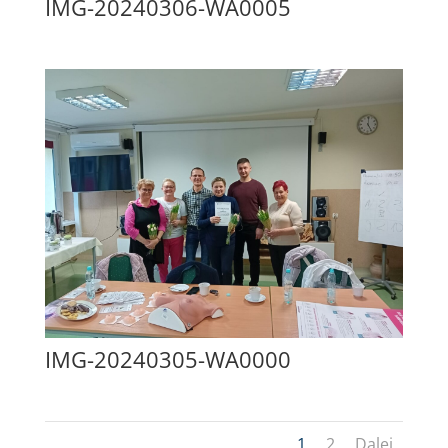
IMG-20240306-WA0005
IMG-20240305-WA0000
1
2
Dalej