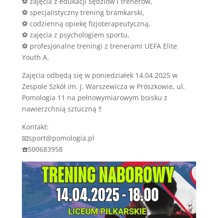
⚽️ zajęcia z edukacji sędziów i trenerów,
⚽️ specjalistyczny trening bramkarski,
⚽️ codzienną opiekę fizjoterapeutyczną,
⚽️ zajęcia z psychologiem sportu,
⚽️ profesjonalne treningi z trenerami UEFA Elite
Youth A.
Zajęcia odbędą się w poniedziałek 14.04.2025 w
Zespole Szkół im. J. Warszewicza w Prószkowie, ul.
Pomologia 11 na pełnowymiarowym boisku z
nawierzchnią sztuczną ‼
Kontakt:
📧sport@pomologia.pl
☎️500683958