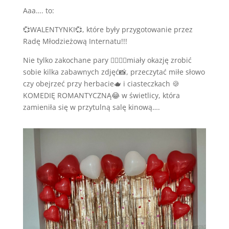
Aaa…. to:
💞WALENTYNKI💞, które były przygotowanie przez
Radę Młodzieżową Internatu!!!
Nie tylko zakochane pary 👩‍❤️‍💋‍👨miały okazję zrobić
sobie kilka zabawnych zdjęć📸, przeczytać miłe słowo
czy obejrzeć przy herbacie🫖 i ciasteczkach 🍪
KOMEDIĘ ROMANTYCZNĄ😂 w świetlicy, która
zamieniła się w przytulną salę kinową….